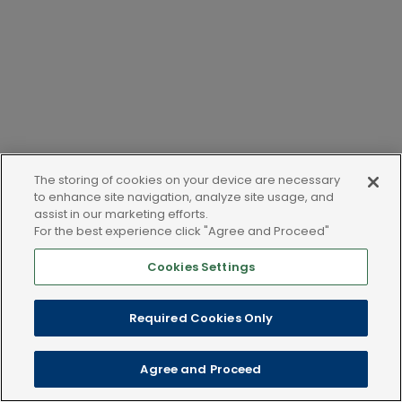
The storing of cookies on your device are necessary
to enhance site navigation, analyze site usage, and
assist in our marketing efforts.
For the best experience click "Agree and Proceed"
Cookies Settings
LEGAL AND POLICIES
Required Cookies Only
Copyright © 2025 Dechra Veterinary Products. Wszelkie prawa
Agree and Proceed
zastrzeżone.