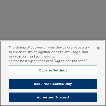
The storing of cookies on your device are necessary
to enhance site navigation, analyze site usage, and
assist in our marketing efforts.
For the best experience click "Agree and Proceed"
Cookies Settings
LEGAL AND POLICIES
Required Cookies Only
Copyright © 2025 Dechra Veterinary Products. Wszelkie prawa
Agree and Proceed
zastrzeżone.