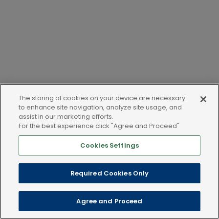
The storing of cookies on your device are necessary
to enhance site navigation, analyze site usage, and
assist in our marketing efforts.
For the best experience click "Agree and Proceed"
Cookies Settings
LEGAL AND POLICIES
Required Cookies Only
Copyright © 2025 Dechra Veterinary Products. Wszelkie prawa
Agree and Proceed
zastrzeżone.