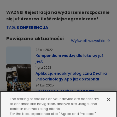
WAŻNE! Rejestracja na wydarzenie rozpocznie
się już 4 marca. Ilość miejsc ograniczona!
TAG
:
KONFERENCJA
Powiązane aktualności
Wyświetl wszystkie
22 sie 2022
Kompendium wiedzy dla lekarzy już
jest
1 gru 2023
Aplikacja endokrynologiczna Dechra
Endocrinology App już dostępna!
24 kwi 2025
Konferencje Dechra już za nami!
Dziękujemy
The storing of cookies on your device are necessary
10 lut 2025
to enhance site navigation, analyze site usage, and
assist in our marketing efforts.
Enterica Avia – byliśmy tam!
For the best experience click "Agree and Proceed"