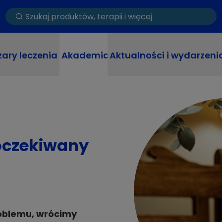
ary leczenia
Akademia
Aktualności i wydarzeni
oczekiwany
oblemu, wrócimy