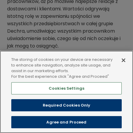
pracowników, aż po możliwie najlepsze relacje z
dostawcami i klientami. Wartości odgrywają
istotną rolę w zapewnianiu spójności we
wszystkich przedsiębiorstwach w całej grupie
Dechra, umożliwiając wszystkim pracownikom
uświadomienie sobie, czego się od nich oczekuje i
jak mogą to osiągnąć.
The storing of cookies on your device are necessary
to enhance site navigation, analyze site usage, and
assist in our marketing efforts.
For the best experience click "Agree and Proceed"
Cookies Settings
LEGAL AND POLICIES
Required Cookies Only
Copyright © 2025 Dechra Veterinary Products. Wszelkie prawa
Agree and Proceed
zastrzeżone.