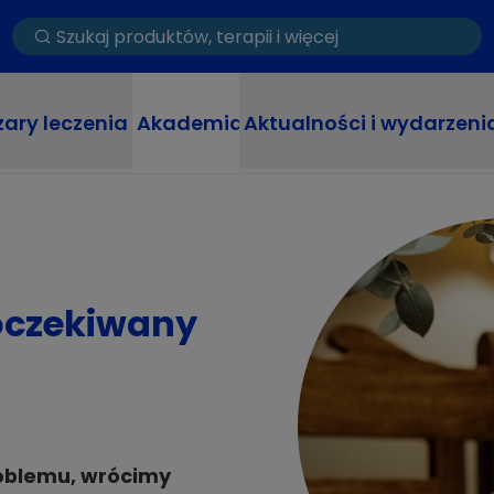
ary leczenia
Akademia
Aktualności i wydarzeni
oczekiwany
oblemu, wrócimy