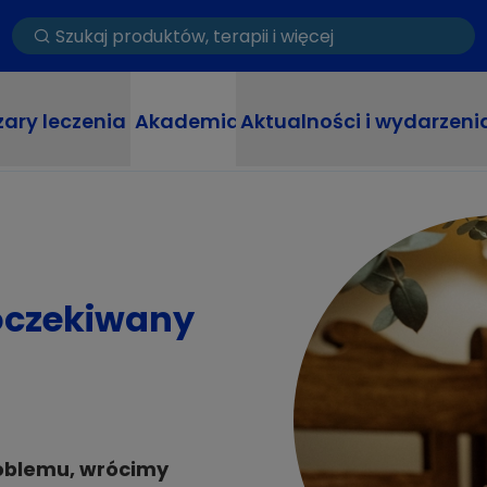
ary leczenia
Akademia
Aktualności i wydarzeni
oczekiwany
oblemu, wrócimy