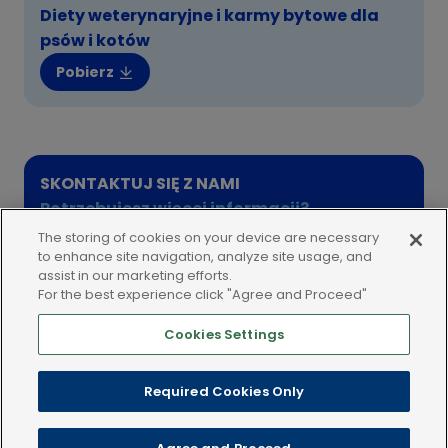
Diety weterynaryjne i karmy bytowe dla
psów i kotów
Pobierz
SKONTAKTUJ SIĘ Z NAMI
Potrzebujesz więcej informacji?
The storing of cookies on your device are necessary
Skontaktuj się z nami
to enhance site navigation, analyze site usage, and
assist in our marketing efforts.
For the best experience click "Agree and Proceed"
Cookies Settings
LEGAL AND POLICIES
Required Cookies Only
Copyright © 2025 Dechra Veterinary Products. Wszelkie prawa