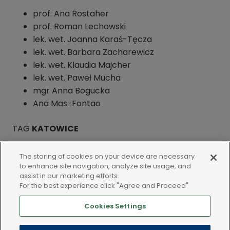
prof. Ana Rostaher
prof. Roman Lechowski
lek. wet. Joanna Karaś-Tęcza
lek. wet. Barbara Zacharewicz
lek. wet. Klaudia Majcher
lek. wet. Paweł Mucha
mgr Anna Bogucka
Ana Mas-Fontao
TAG
KATOWICE
The storing of cookies on your device are necessary
Zarejestruj się teraz
to enhance site navigation, analyze site usage, and
assist in our marketing efforts.
For the best experience click "Agree and Proceed"
Cookies Settings